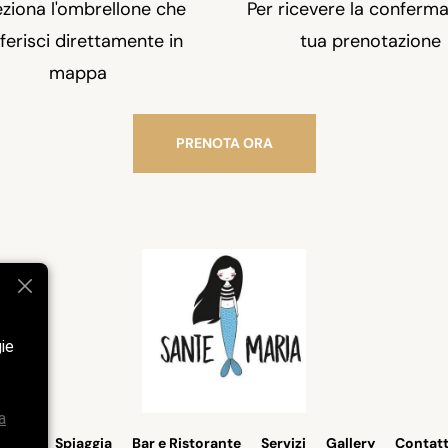
eziona l'ombrellone che
Per ricevere la conferma
ferisci direttamente in
tua prenotazione
mappa
PRENOTA ORA
gie
a
Home
Spiaggia
Bar e Ristorante
Servizi
Gallery
Contatt